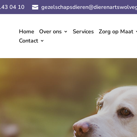
143 04 10
gezelschapsdieren@dierenartswolveg

Home
Over ons
Services
Zorg op Maat
Contact