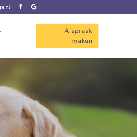
a.nl
Afspraak
maken