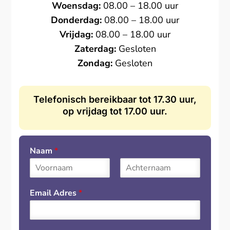
Woensdag:
08.00 – 18.00 uur
Donderdag:
08.00 – 18.00 uur
Vrijdag:
08.00 – 18.00 uur
Zaterdag:
Gesloten
Zondag:
Gesloten
Telefonisch bereikbaar tot 17.30 uur,
op vrijdag tot 17.00 uur.
Naam
*
F
L
i
a
Email Adres
*
r
s
s
t
t